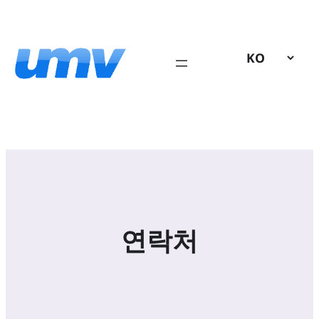
콘
텐
츠
로
바
로
가
기
연락처