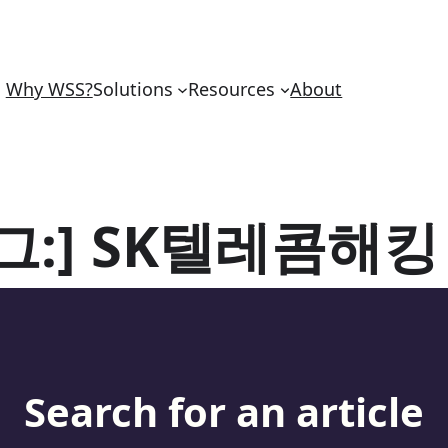
Why WSS?
Solutions
Resources
About
그:]
SK텔레콤해킹
Search for an article