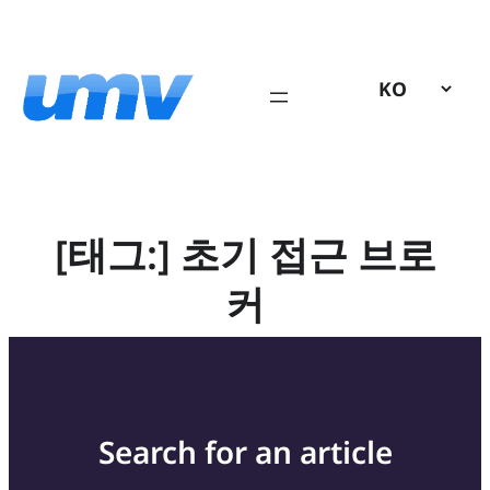
콘
텐
츠
로
바
로
가
기
[태그:]
초기 접근 브로
커
Search for an article