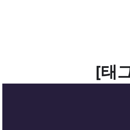
콘
텐
츠
로
바
로
가
[태그
기