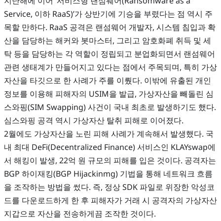
지난해에 이어 ‘서비스형 랜섬웨어(Ransomware as a
Service, 이하 RaaS)’가 상반기에 기승을 부렸다는 점 역시 주
목할 만하다. RaaS 공격은 랜섬웨어 개발자, 시스템 침입과 확
산을 담당하는 해커와 봇마스터, 그리고 암호화폐 취득 및 세
탁 등을 담당하는 각 역할이 정립되고 분업화되면서 랜섬웨어
관련 생태계가 만들어지고 있다는 점에서 주목되며, 특히 가상
자산을 타깃으로 한 사례가 주를 이뤘다. 이밖에 유출된 개인
정보를 이용해 피해자의 USIM을 발급, 가상자산을 빼돌린 심
스와핑(SIM Swapping) 사건이 국내 최초로 발생하기도 했다.
심스와핑 공격 역시 가상자산 탈취 피해로 이어졌다.
2월에도 가상자산을 노린 피해 사례가 계속해서 발생했다. 국
내 최대 DeFi(Decentralized Finance) 서비스인 KLAYswap에
서 해킹이 발생, 22억 원 규모의 피해를 입은 것이다. 공격자는
BGP 하이재킹(BGP Hijackinmg) 기법을 통해 네트워크 흐름
을 조작하는 방법을 썼다. 즉, 정상 SDK 파일로 위장한 악성코
드를 다운로드하게 한 후 피해자가 거래 시 공격자의 가상자산
지갑으로 자산을 전송하게끔 조작한 것이다.