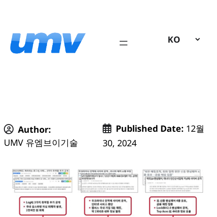
콘
텐
츠
로
바
로
가
기
Published Date:
12월
Author:
UMV 유엠브이기술
30, 2024