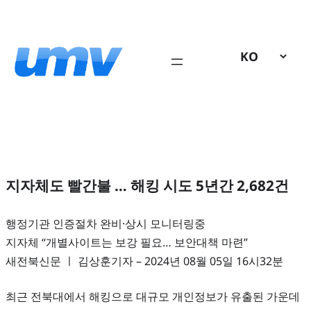
콘
텐
츠
로
바
로
가
기
지자체도 빨간불 … 해킹 시도 5년간 2,682건
행정기관 인증절차 완비·상시 모니터링중
지자체 “개별사이트는 보강 필요… 보안대책 마련”
새전북신문 ㅣ 김상훈기자 – 2024년 08월 05일 16시32분
최근 전북대에서 해킹으로 대규모 개인정보가 유출된 가운데