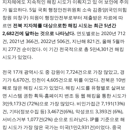
지자체에도 지속적인 해킹 시도가 이뤄지고 있 어 보안에 주의
가 필요하다. 5일 국회 행정안전위원회 소속 김종양(국민의힘
창원 의창구) 의원이 행정안전부로부터 제출받은 자료에 따
르면
전북 지자체를 대상으로한 해킹 시도는 최근 5년간
2,682건에 달하는 것으로 나타났다.
연도별로는 2020년 712
건, 2021년 366건, 2022년 506건, 지난해 821건, 올해 5월까
지 277건 순이었다. 이 기간 전국적으로 총 5만4,301건 해킹
시도가 있었다.
전국 17개 광역시‧도 중 강원이 7,724건으로 가장 많았고, 경
기가 6,670건, 인천이 4,605건으로 뒤를 이었다. 전북은 10번
째로 많은 해킹 시도가 있었다. 해킹 시도를 유형별로 살펴보
면 시스템 권한 획득‧홈페이지 변조 등 웹 해킹을 통한 시도가
3만9,173건 (72%)으로 가장 많았다. 비인가접근 7,191(13%)
건, 기타(정보수집 등) 3,467건(6%), 악성코드 3,393건 (6%),
서비스거부 1,077건(2%) 순으로 드러났다. IP를 기준으로 해
킹 시도가 가장 많은 국가는 미국(1만2,931건)이었다. 중국